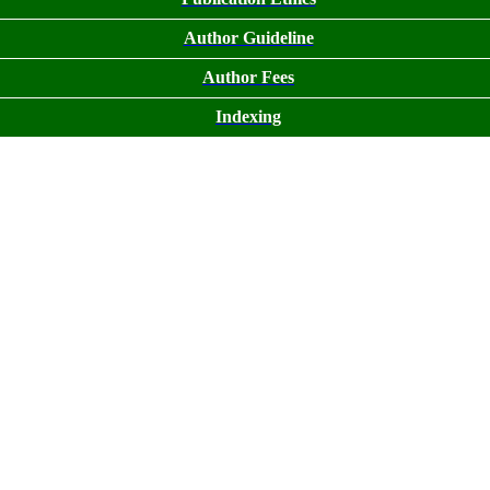
Author Guideline
Author Fees
Indexing