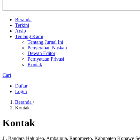
Beranda
Terkini
Arsip
Tentang Kami
Tentang Jurnal Ini
Penyerahan Naskah
Dewan Editor
Pernyataan Privasi
Kontak
Cari
Daftar
Login
Beranda
/
Kontak
Kontak
Jl. Bandara Haluoleo, Ambaipua, Ranomeeto, Kabupaten Konawe Sel